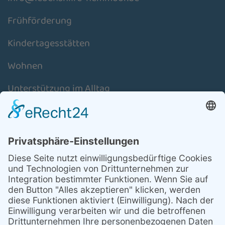
Frühförderung
Kindertagesstätten
Wohnen
Unterstützung im Alltag
Schulassistenz
Aktuelles
Über uns
Stellenmarkt
Mitglied werden/ Spenden