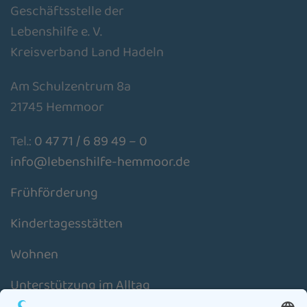
Geschäftsstelle der
Lebenshilfe e. V.
Kreisverband Land Hadeln
Am Schulzentrum 8a
21745 Hemmoor
Tel.:
0 47 71 / 6 89 49 – 0
info@lebenshilfe-hemmoor.de
Frühförderung
Kindertagesstätten
Wohnen
Unterstützung im Alltag