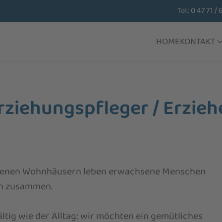
Tel.:
0 47 71 / 
HOME
KONTAKT
erziehungspfleger / Erzieh
legenen Wohnhäusern leben erwachsene Menschen
en zusammen.
fältig wie der Alltag: wir möchten ein gemütliches