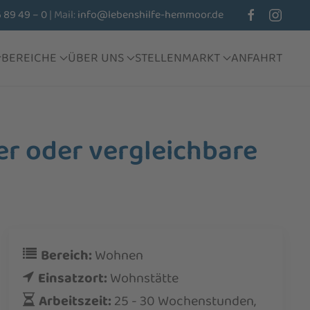
6 89 49 – 0
| Mail:
info@lebenshilfe-hemmoor.de
BEREICHE
ÜBER UNS
STELLENMARKT
ANFAHRT
er oder vergleichbare
Bereich:
Wohnen
Einsatzort:
Wohnstätte
Arbeitszeit:
25 - 30 Wochenstunden