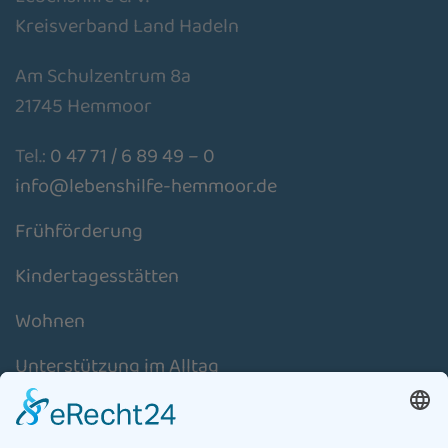
Kreisverband Land Hadeln
Am Schulzentrum 8a
21745 Hemmoor
Tel.:
0 47 71 / 6 89 49 – 0
info@lebenshilfe-hemmoor.de
Frühförderung
Kindertagesstätten
Wohnen
Unterstützung im Alltag
Schulassistenz