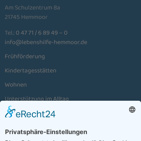
Am Schulzentrum 8a
21745 Hemmoor
Tel.:
0 47 71 / 6 89 49 – 0
info@lebenshilfe-hemmoor.de
Frühförderung
Kindertagesstätten
Wohnen
Unterstützung im Alltag
Schulassistenz
Aktuelles